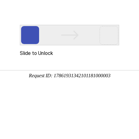
关于我们
产品中心
案例展示
新闻资讯
联系
About us
Products
Case
News
Contact 
化控制？
生产线如何实现自动化控制？
、制药等行业中，配料加工的精度与效率直接影响产品质量与生产成本。
通过集成传感器、PLC（可编程逻辑控制器）、工业计算机及智能算法
16:23:40
121