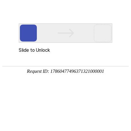
首页
|
Home
果蔬干加工卫生防线：从鼓泡清洗到CIP无死角清洁
关于我们
|
About us
果蔬脆片刚出货时色泽均匀、酥脆度也到位，库存放了两三个月拆
袋却冒出一股哈败味，追溯起来，往往不是配方本身的问题，而是
产线上残留的微生物在温湿环境下慢慢发酵。上海果丰机械设备有
产品中心
公司简介
|
Products
限公司在配置果蔬干果脯加工整线时的判断是：卫生不是靠成品检
验筛出来的，而是从鼓泡浮洗机的物理去污开始，到隧道冷却式杀
荣誉资质
案例展示
果蔬汁加工生产线
|
Case
菌机的防凝水控制，再到CIP自动清洗系统对内部管路的深层清
理，每一段都在把污染源往外推。
发展历程
果蔬酱加工生产线
新闻资讯
案例展示
|
News
2026-05-09 09:13:01
61
果蔬干、果脯加工生产线
案例视频
联系我们
公司新闻
|
Contact us
奶茶、果茶配料加工生产线
行业动态
EN
联系方式
|
EN
做果蔬干怕两件事：一是出厂时菌落超标被抽检卡住，二是货
架期没到就开始返潮发霉。这些事往回倒查，根子往往不在配方，
乳制品、饮料加工生产线
常见问题
在线留言
而在线上的几个卫生盲区。一条果蔬干加工线要扛住微生物的侵