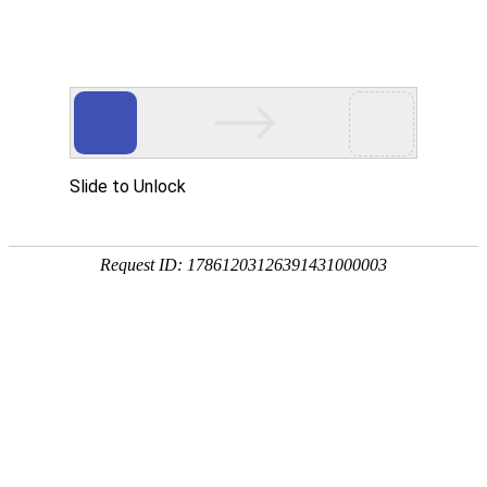
首页
|
Home
关于我们
|
About us
果蔬干水分精控：连续式烘干与模块化产线的协同逻辑
产品中心
公司简介
|
Products
2026-06-16
一批苹果脆片出厂时水分指标还压在合格线上，上架不到两个月就返潮发
荣誉资质
案例展示
果蔬汁加工生产线
|
Case
软;同一锅烘出来的芒果干，边角已经干硬发脆、中间切...
行业动态
发展历程
果蔬酱加工生产线
新闻资讯
案例展示
|
News
果蔬干、果脯加工生产线
案例视频
联系我们
公司新闻
|
Contact us
多品类果蔬干加工线适配：上海果丰机械谈季节性换产路径
奶茶、果茶配料加工生产线
行业动态
2026-06-09
EN
联系方式
|
EN
芒果季一来，产线连轴转都忙不过来;芒果季一过，同一套设备却只能停着
吃灰。想切一批菠萝干应季，发现工序得重新搭一遍，...
乳制品、饮料加工生产线
常见问题
在线留言