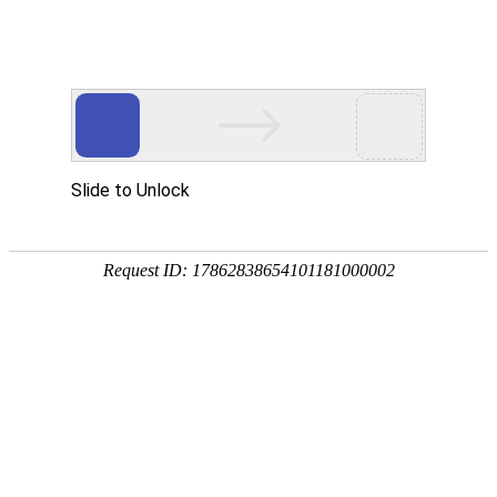
首页
|
Home
杀菌机的制作过程
关于我们
|
About us
杀菌系统是果蔬加工中至关重要的一环。超高温杀菌机能够同时对
物料进行加热、保温、热回收以及冷却等操作，在预热段、杀菌段
内，热量可以得到充分的回收。
产品中心
公司简介
|
Products
2021-12-30 13:50:40
50
荣誉资质
案例展示
果蔬汁加工生产线
|
Case
发展历程
果蔬酱加工生产线
新闻资讯
案例展示
|
News
果蔬干、果脯加工生产线
案例视频
联系我们
公司新闻
|
Contact us
奶茶、果茶配料加工生产线
行业动态
EN
联系方式
|
EN
乳制品、饮料加工生产线
常见问题
在线留言